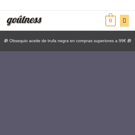
Ir
al
contenido
Men
0
princ
🎁 Obsequio aceite de trufa negra en compras superiores a 99€ 🎁