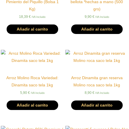
Pimiento del Piquillo (Bolsa 1
bellota *hechas a mano (500
Kg)
grs)
18,39
€
9,90
€
IVA Incluido
IVA Incluido
Añadir al carrito
Añadir al carrito
Arroz Molino Roca Variedad:
Arroz Dinamita gran reserva
Dinamita saco tela 1kg
Molino roca saco tela 1kg
5,90
€
8,90
€
IVA Incluido
IVA Incluido
Añadir al carrito
Añadir al carrito