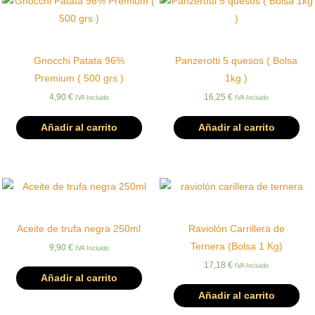
Gnocchi Patata 96%
Panzerotti 5 quesos ( Bolsa
Premium ( 500 grs )
1kg )
4,90
€
16,25
€
IVA Incluido
IVA Incluido
Añadir al carrito
Añadir al carrito
Aceite de trufa negra 250ml
Raviolón Carrillera de
Ternera (Bolsa 1 Kg)
9,90
€
IVA Incluido
17,18
€
IVA Incluido
Añadir al carrito
Añadir al carrito