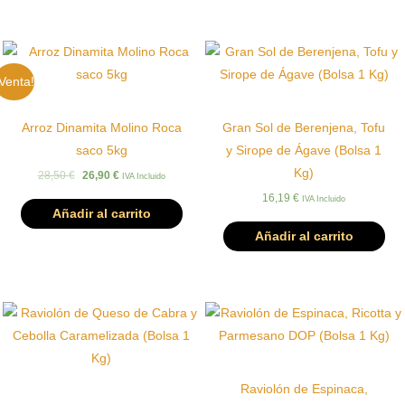
Venta!
Arroz Dinamita Molino Roca
Gran Sol de Berenjena, Tofu
saco 5kg
y Sirope de Ágave (Bolsa 1
Kg)
El
El
28,50
€
26,90
€
IVA Incluido
precio
precio
16,19
€
IVA Incluido
original
actual
Añadir al carrito
era:
es:
28,50 €.
26,90 €.
Añadir al carrito
Raviolón de Espinaca,