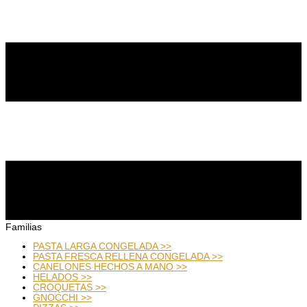
Familias
PASTA LARGA CONGELADA >>
PASTA FRESCA RELLENA CONGELADA >>
CANELONES HECHOS A MANO >>
HELADOS >>
CROQUETAS >>
GNOCCHI >>