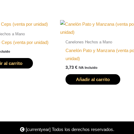
Hechos a Mano
Canelones Hechos a Mano
 Ceps (venta por unidad)
Canelón Pato y Manzana (venta po
ncluido
unidad)
r al carrito
3,73
€
IVA Incluido
Añadir al carrito
[currentyear] Todos los derechos reservados.