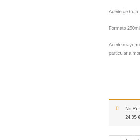
Aceite de trufa
Formato 250ml
Aceite mayorme
particular a mo
No Ref
24,95 €
Aceite