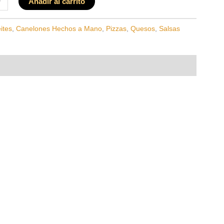
+
Añadir al carrito
ites
,
Canelones Hechos a Mano
,
Pizzas
,
Quesos
,
Salsas