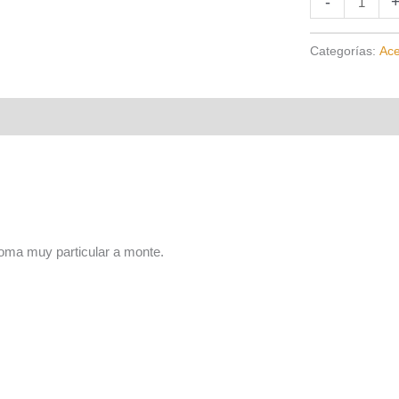
-
de
trufa
Categorías:
Ace
negra
250ml
cantidad
roma muy particular a monte.