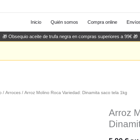
Inicio
Quién somos
Compra online
Envío
🎁 Obsequio aceite de trufa negra en compras superiores a 99€ 🎁
o
/
Arroces
/ Arroz Molino Roca Variedad: Dinamita saco tela 1kg
Arroz 
Dinamit