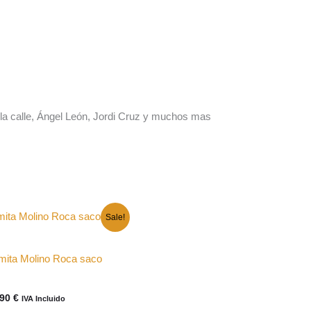
1kg
cantidad
la calle, Ángel León, Jordi Cruz y muchos mas
Sale!
mita Molino Roca saco
El
,90
€
IVA Incluido
cio
precio