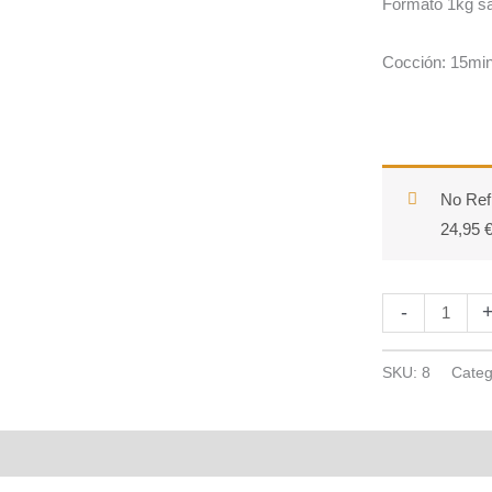
Formato 1kg sa
Cocción: 15min
No Ref
24,95 €
Arroz
-
Molino
Roca
SKU:
8
Categ
Variedad:
Dinamita
saco
tela