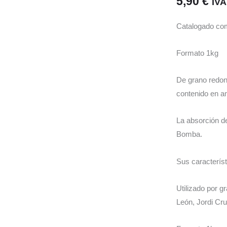
5,90
€
IVA
Catalogado com
Formato 1kg
De grano redond
contenido en am
La absorción d
Bomba.
Sus caracterís
Utilizado por 
León, Jordi C