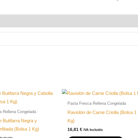
Ricotta
y
Parmesano
DOP
(Bolsa
1
Kg)
cantidad
Pasta Fresca Rellena Congelada
a Rellena Congelada
Raviolón de Carne Criolla (Bolsa 1
e Butifarra Negra y
Kg)
nfitada (Bolsa 1 Kg)
16,81
€
IVA Incluido