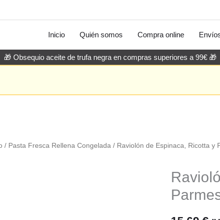
Inicio
Quién somos
Compra online
Envío
🎁 Obsequio aceite de trufa negra en compras superiores a 99€ 🎁
o
/
Pasta Fresca Rellena Congelada
/ Raviolón de Espinaca, Ricotta 
Ravioló
Parmes