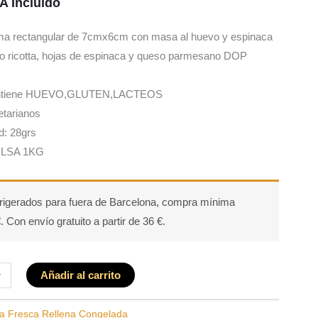
VA Incluido
rma rectangular de 7cmx6cm con masa al huevo y espinaca
so ricotta, hojas de espinaca y queso parmesano DOP
ontiene HUEVO,GLUTEN,LACTEOS
etarianos
d: 28grs
LSA 1KG
rigerados para fuera de Barcelona, compra mínima
. Con envío gratuito a partir de 36 €.
+
Añadir al carrito
a Fresca Rellena Congelada