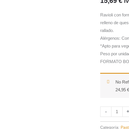
15,69
€
I
Ravioli con fo
relleno de que
rallado.
Alérgenos: C
*Apto para veg
Peso por unida
FORMATO BO
No Ref
24,95 €
Raviolón
-
de
Espinaca,
Categoría:
Past