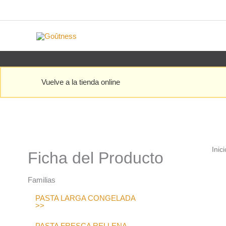
Ir
al
contenido
Vuelve a la tienda online
Inici
Ficha del Producto
Familias
PASTA LARGA CONGELADA
>>
PASTA FRESCA RELLENA